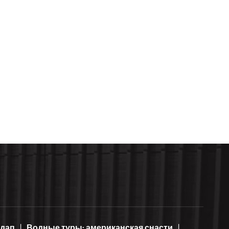
ндап
Водные туры: американская снасти