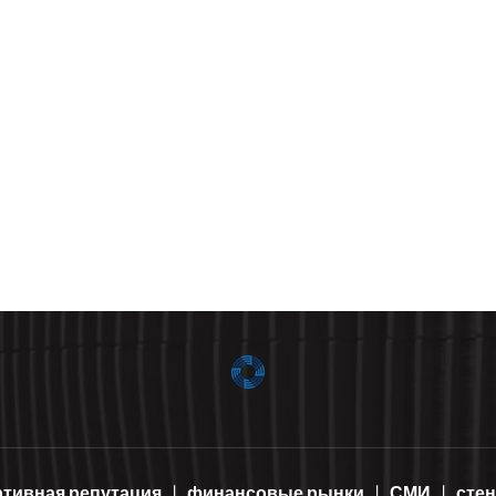
ртивная репутация
финансовые рынки
СМИ
сте