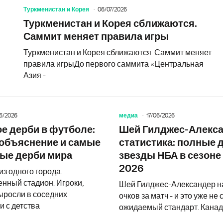
Туркменистан и Корея
06/07/2026
Туркменистан и Корея сближаются.
Саммит меняет правила игры
Туркменистан и Корея сближаются. Саммит меняет
правила игрыДо первого саммита «Центральная
Азия -
6/2026
медиа
17/06/2026
Стендап взрывает Истру. Четыре ком
ое дерби в футболе:
Шей Гилджес-Алекс
объяснение и самые
статистика: полные 
ые дерби мира
звезды НБА в сезоне
2026
из одного города.
нный стадион. Игроки,
Шей Гилджес-Александер н
ыросли в соседних
очков за матч - и это уже не 
и с детства
ожидаемый стандарт. Канад