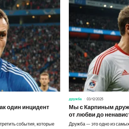
дружба
03/12/2025
ак один инцидент
Мы с Карпиным дружи
от любви до ненавис
стретить события, которые
Дружба — это одно из самых