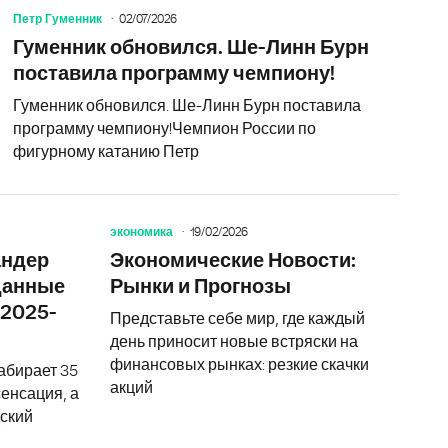
Петр Гуменник
02/07/2026
Гуменник обновился. Ше-Линн Бурн
поставила программу чемпиону!
Гуменник обновился. Ше-Линн Бурн поставила
программу чемпиону!Чемпион России по
фигурному катанию Петр
экономика
19/02/2026
ика - один вечер!
Что такое дерби в футболе: полное объяснение и са
Шей Гилдж
андер
Экономические Новости:
данные
Рынки и Прогнозы
 2025-
Представьте себе мир, где каждый
день приносит новые встряски на
финансовых рынках: резкие скачки
абирает 35
акций
сенсация, а
ский