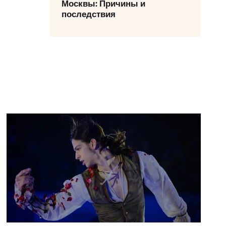
Москвы: Причины и
последствия
ны едут в Бангкок. Омичка рискует всем!
Туркменис