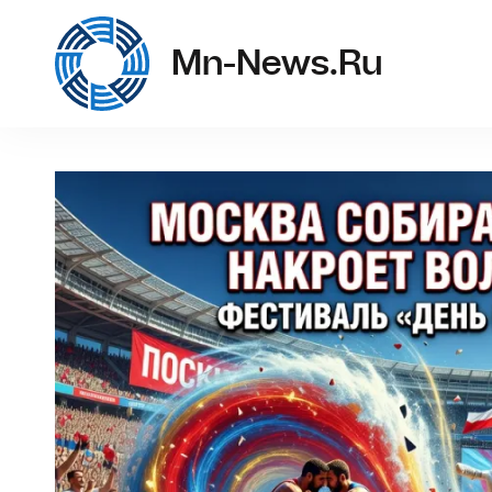
m
Mn-News.ru