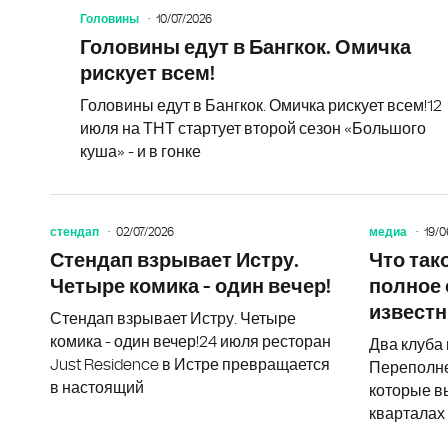
Головины
10/07/2026
Головины едут в Бангкок. Омичка
рискует всем!
Головины едут в Бангкок. Омичка рискует всем!12
июля на ТНТ стартует второй сезон «Большого
куша» - и в гонке
стендап
02/07/2026
медиа
19/0
Стендап взрывает Истру.
Что так
Четыре комика - один вечер!
полное 
известн
Стендап взрывает Истру. Четыре
комика - один вечер!24 июля ресторан
Два клуба 
Just Residence в Истре превращается
Переполне
в настоящий
которые в
кварталах 