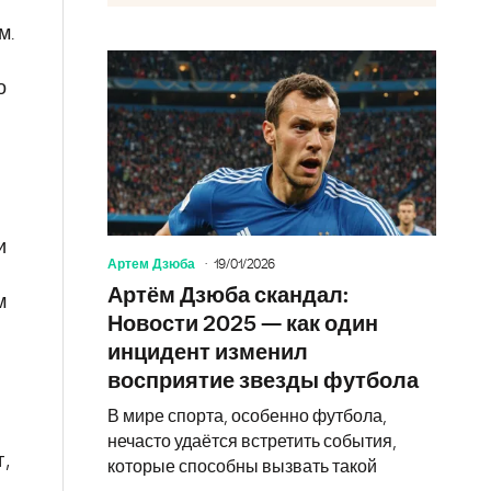
м.
о
и
Артем Дзюба
19/01/2026
Артём Дзюба скандал:
м
Новости 2025 — как один
инцидент изменил
восприятие звезды футбола
В мире спорта, особенно футбола,
нечасто удаётся встретить события,
,
которые способны вызвать такой
,