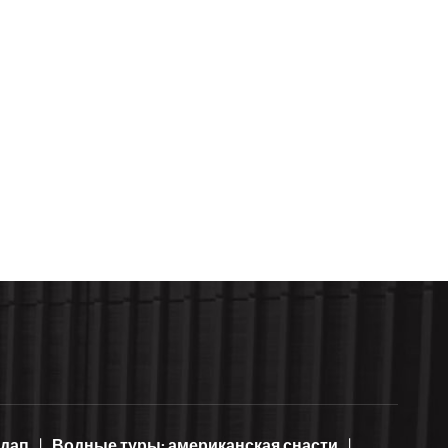
ндап
Водные туры: американская снасти