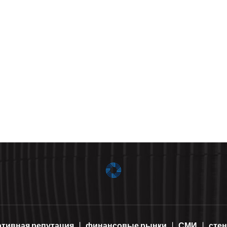
ртивная репутация
финансовые рынки
СМИ
сте