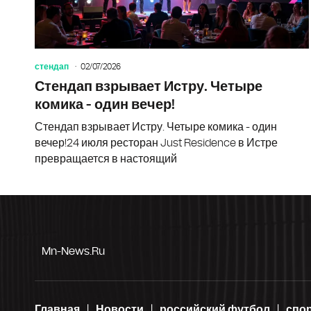
стендап
02/07/2026
Стендап взрывает Истру. Четыре
комика - один вечер!
Стендап взрывает Истру. Четыре комика - один
вечер!24 июля ресторан Just Residence в Истре
превращается в настоящий
Mn-News.ru
Главная
Новости
российский футбол
спо