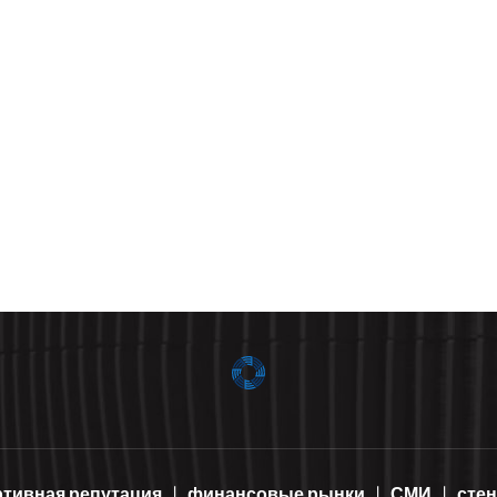
ртивная репутация
финансовые рынки
СМИ
сте