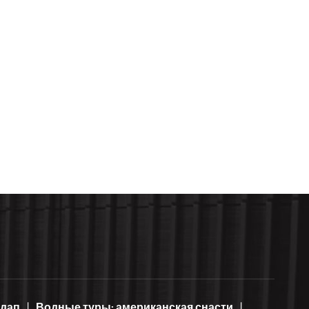
ндап
Водные туры: американская снасти